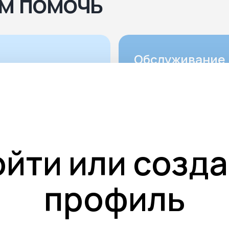
м помочь
Обслуживание 
Благоустройство м
захоронений включ
не только установ
и надгробной плиты
монтаж ограды. Им
ойти или созда
элемент выполняет
эстетическую фун
профиль
но также придаёт
мемориальному ко
законченный вид и