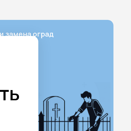
и замена оград
ест
ает в себя
ку памятника
, а также
енно данный
ть
 не только
кцию,
мплексу
 служит