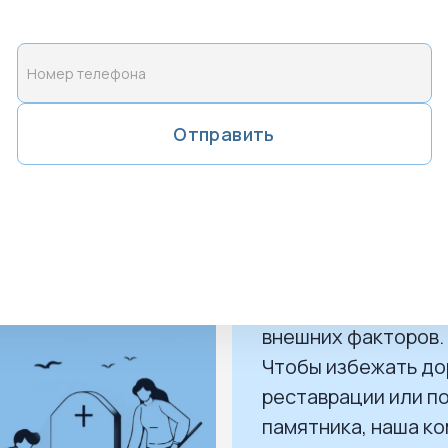
границей между уч
Узнать подробн
Отправить
 и уход за ним
Обслуживание 
Даже гранитные из
со временем могут
подвергнуться
разрушительному 
внешних факторов.
Чтобы избежать д
реставрации или п
памятника, наша к