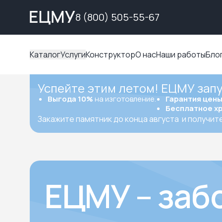
8 (800) 505-55-67
Каталог
Услуги
Конструктор
О нас
Наши работы
Бло
Успейте этим летом! ЕЦМУ зап
Выгода 10%
на изготовление.
Гарантия цен
Бесплатное х
Закажите памятник до конца августа
и получит
ЕЦМУ – заб