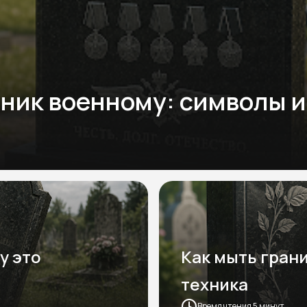
ник военному: символы и
у это
Как мыть гран
техника
Время чтения 5 минут