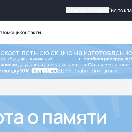
Выберите город
Гид по кл
г
Помощь
Контакты
ускает летнюю акцию на изготовление
ы
без будущих повышений.
Удобная рассрочка:
ранение
до удобной даты установки.
50% после установки. 
е
скидку 10%
Подробнее
ЕЦМУ, с заботой о памяти
ота о памяти