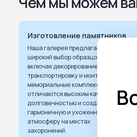
Чем мы можем ва
Изготовление памятников
Наша галерея предлагает
широкий выбор образцов и услуг,
включая декорирование,
транспортировку и монтаж. Наши
мемориальные комплексы
В
отличаются высоким качеством,
долговечностью и создают
гармоничную и ухоженную
атмосферу на местах
захоронений.