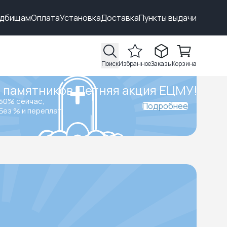
адбищам
Оплата
Установка
Доставка
Пункты выдачи
Поиск
Избранное
Заказы
Корзина
 памятников.
Летняя акция ЕЦМУ!
50% сейчас,
Подробнее
Без % и переплат.