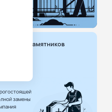
астками.
ее
и ремонт памятников
делия
воздействию
орогостоящей
олной замены
омпания