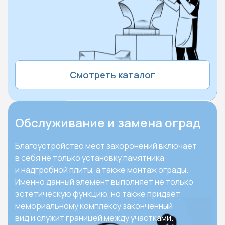
Смотреть каталог
Обслуживание и замена оград
Благоустройство мест захоронений включает
в себя не только установку памятника
и надгробной плиты, а также монтаж ограды.
Именно данный элемент выполняет не только
эстетическую функцию, но также придаёт
мемориальному комплексу законченный
вид и служит границей между участками.