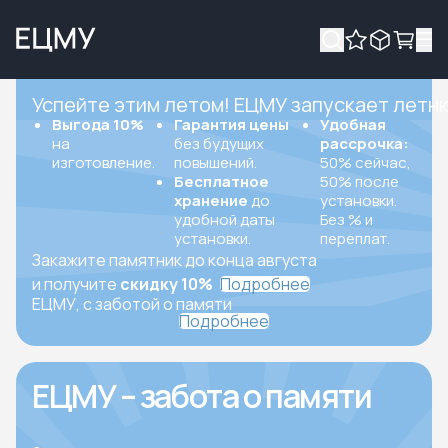
Успейте этим летом! ЕЦМУ запускает летн
Выгода 10%
Гарантия цены
Удобная
на
без будущих
рассрочка:
изготовление.
повышений.
50% сейчас,
Бесплатное
50% после
хранение
до
установки.
удобной даты
Без % и
установки.
переплат.
Закажите памятник до конца августа
и получите
скидку 10%
Подробнее
ЕЦМУ, с заботой о памяти
Подробнее
ЕЦМУ – забота о памяти