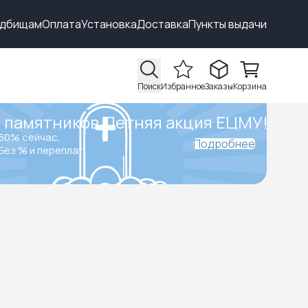
адбищам
Оплата
Установка
Доставка
Пункты выдачи
Поиск
Избранное
Заказы
Корзина
 памятников.
Летняя акция ЕЦМУ!
50% сейчас,
Подробнее
Без % и переплат.