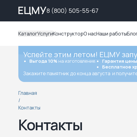
8 (800) 505-55-67
Каталог
Услуги
Конструктор
О нас
Наши работы
Бло
Успейте этим летом! ЕЦМУ зап
Выгода 10%
на изготовление.
Гарантия цен
Бесплатное х
Закажите памятник до конца августа
и получит
Главная
/
Контакты
Контакты