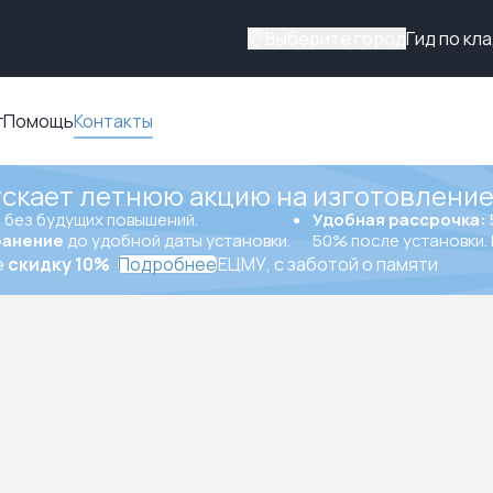
Выберите город
Гид по кл
г
Помощь
Контакты
ускает летнюю акцию на изготовление
ы
без будущих повышений.
Удобная рассрочка:
ранение
до удобной даты установки.
50% после установки. 
е
скидку 10%
Подробнее
ЕЦМУ, с заботой о памяти