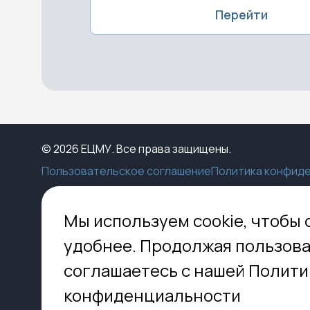
Перейти
© 2026 ЕЦМУ. Все права защищены.
Пользовательское соглашение
Политика конфид
Каталог
Конструктор
Пункты выдачи
Ко
Мы используем cookie, чтобы 
Услуги
О нас
Доставка
МО,
удобнее. Продолжая пользова
8 
Блог
Оплата
соглашаетесь с нашей Полити
Помощь
Установка
inf
Контакты
Гид по кладбищам
конфиденциальности
FAQ