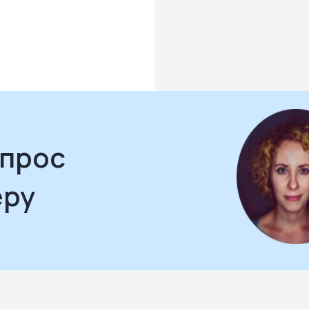
апрос
еру