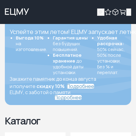
Успейте этим летом! ЕЦМУ запускает летн
Выгода 10%
Гарантия цены
Удобная
на
без будущих
рассрочка:
изготовление.
повышений.
50% сейчас,
Бесплатное
50% после
хранение
до
установки.
удобной даты
Без % и
установки.
переплат.
Закажите памятник до конца августа
и получите
скидку 10%
Подробнее
ЕЦМУ, с заботой о памяти
Подробнее
Каталог