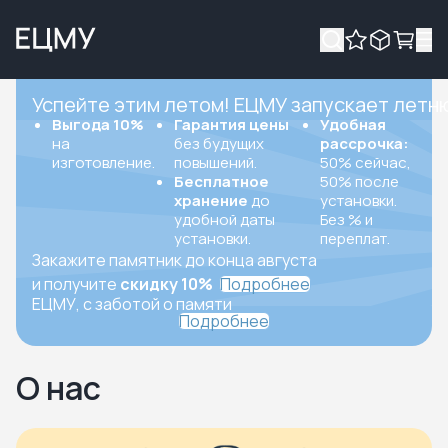
Успейте этим летом! ЕЦМУ запускает летн
Выгода 10%
Гарантия цены
Удобная
на
без будущих
рассрочка:
изготовление.
повышений.
50% сейчас,
Бесплатное
50% после
хранение
до
установки.
удобной даты
Без % и
установки.
переплат.
Закажите памятник до конца августа
и получите
скидку 10%
Подробнее
ЕЦМУ, с заботой о памяти
Подробнее
О нас