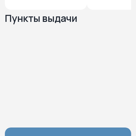
Пункты выдачи
Нажмите чтобы посмотреть карту
Чтобы закрыть карту – кликните в любую точку на карте