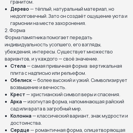
гранитом.
Дерево
— тёплый, натуральный материал, но
недолговечный. Зато он создаёт ощущение уюта и
гармонии на месте захоронения.
2. Форма
Форма памятника помогает передать
индивидуальность усопшего, его взгляды,
убеждения, интересы. Существует множество
вариантов, и у каждого — своё значение.
Стела
— самая привычная форма: вертикальная
плита с надписью или рельефом.
Обелиск
— более высокий и узкий. Символизирует
возвышение и вечность.
Крест
— христианский символ веры и спасения.
Арка
— изогнутая форма, напоминающая райский
сад или врата в загробный мир.
Колонна
— классический вариант, знак мудрости и
достоинства.
Сердце
— романтичная форма, олицетворяющая