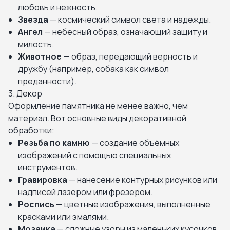
любовь и нежность.
Звезда
— космический символ света и надежды.
Ангел
— небесный образ, означающий защиту и
милость.
Животное
— образ, передающий верность и
дружбу (например, собака как символ
преданности).
3. Декор
Оформление памятника не менее важно, чем
материал. Вот основные виды декоративной
обработки:
Резьба по камню
— создание объёмных
изображений с помощью специальных
инструментов.
Гравировка
— нанесение контурных рисунков или
надписей лазером или фрезером.
Роспись
— цветные изображения, выполненные
красками или эмалями.
Мозаика
— сложные узоры из маленьких кусочков