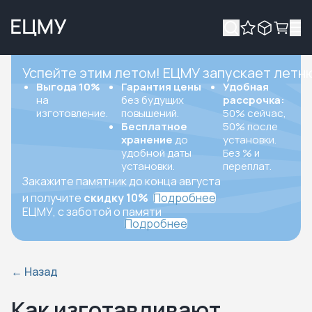
Успейте этим летом! ЕЦМУ запускает летн
Выгода 10%
Гарантия цены
Удобная
на
без будущих
рассрочка:
изготовление.
повышений.
50% сейчас,
Бесплатное
50% после
хранение
до
установки.
удобной даты
Без % и
установки.
переплат.
Закажите памятник до конца августа
и получите
скидку 10%
Подробнее
ЕЦМУ, с заботой о памяти
Подробнее
←
Назад
Как изготавливают