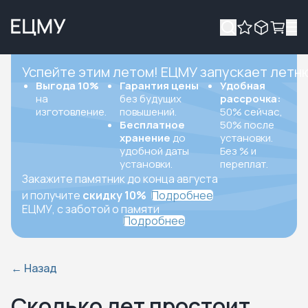
Успейте этим летом! ЕЦМУ запускает летн
Выгода 10%
Гарантия цены
Удобная
на
без будущих
рассрочка:
изготовление.
повышений.
50% сейчас,
Бесплатное
50% после
хранение
до
установки.
удобной даты
Без % и
установки.
переплат.
Закажите памятник до конца августа
и получите
скидку 10%
Подробнее
ЕЦМУ, с заботой о памяти
Подробнее
←
Назад
Сколько лет простоит