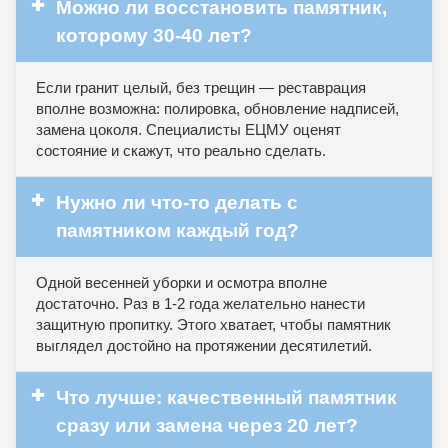
✚
Можно ли восстановить памятник,
которому 30-40 лет?
Если гранит целый, без трещин — реставрация
вполне возможна: полировка, обновление надписей,
замена цоколя. Специалисты ЕЦМУ оценят
состояние и скажут, что реально сделать.
✚
Нужно ли что-то делать с
памятником каждый год?
Одной весенней уборки и осмотра вполне
достаточно. Раз в 1-2 года желательно нанести
защитную пропитку. Этого хватает, чтобы памятник
выглядел достойно на протяжении десятилетий.
✚
Что лучше: качественный памятник
сразу или замена через 20 лет?