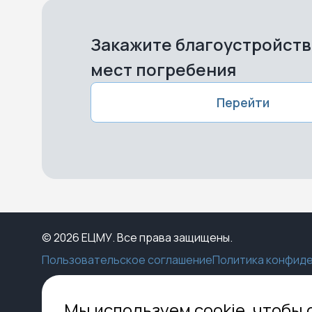
Закажите благоустройст
мест погребения
Перейти
© 2026 ЕЦМУ. Все права защищены.
Пользовательское соглашение
Политика конфид
Каталог
Конструктор
Пункты выдачи
Ко
Мы используем cookie, чтобы 