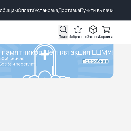
адбищам
Оплата
Установка
Доставка
Пункты выдачи
Поиск
Избранное
Заказы
Корзина
 памятников.
Летняя акция ЕЦМУ!
50% сейчас,
Подробнее
Без % и переплат.