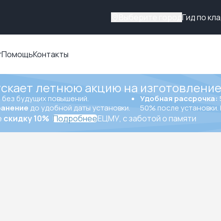
Выберите город
Гид по кл
г
Помощь
Контакты
ускает летнюю акцию на изготовление
ы
без будущих повышений.
Удобная рассрочка:
ранение
до удобной даты установки.
50% после установки. 
е
скидку 10%
Подробнее
ЕЦМУ, с заботой о памяти