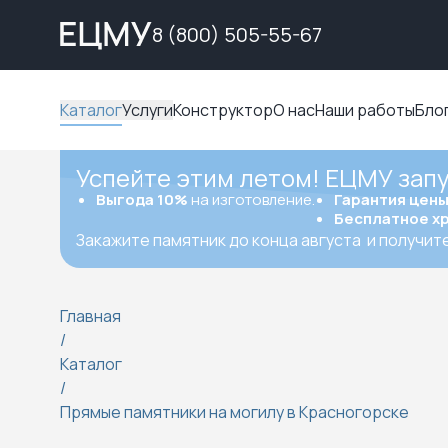
8 (800) 505-55-67
Каталог
Услуги
Конструктор
О нас
Наши работы
Бло
Успейте этим летом! ЕЦМУ зап
Выгода 10%
на изготовление.
Гарантия цен
Бесплатное х
Закажите памятник до конца августа
и получит
Главная
/
Каталог
/
Прямые памятники на могилу в Красногорске