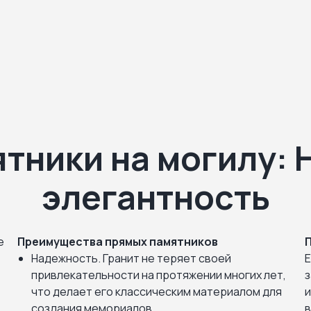
тники на могилу: 
элегантность
е
Преимущества прямых памятников
Надежность. Гранит не теряет своей
Е
привлекательности на протяжении многих лет,
з
что делает его классическим материалом для
и
создания мемориалов.
в