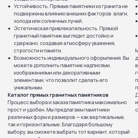
Устойчивость. Прямые памятники из гранита не
подвержены влиянию внешних факторов: влаги,
холода или солнечных лучей.
Эстетическая привлекательность. Прямой
гранитный памятник выглядит достойно и
сдержано, создавая атмосферу уважения,
строгости и памяти.
М
Возможность индивидуального оформления. Вы
д
можете дополнить памятник надписями,
в
изображениями или декоративными
г
элементами, что позволит сделать его
п
уникальным.
п
Каталог прямых гранитных памятников
Д
,
Процесс выбора и заказа памятника максимально
и
прост и удобен. Мы предлагаем памятники
с
различных форм и размеров — как вертикальные,
так и горизонтальные. Благодаря большому
выбору, вы сможете выбрать тот вариант, который