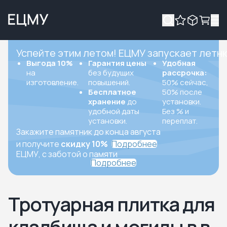
Успейте этим летом! ЕЦМУ запускает летн
Выгода 10%
Гарантия цены
Удобная
на
без будущих
рассрочка:
изготовление.
повышений.
50% сейчас,
Бесплатное
50% после
хранение
до
установки.
удобной даты
Без % и
установки.
переплат.
Закажите памятник до конца августа
и получите
скидку 10%
Подробнее
ЕЦМУ, с заботой о памяти
Подробнее
Тротуарная плитка для
кладбища и могилы в в