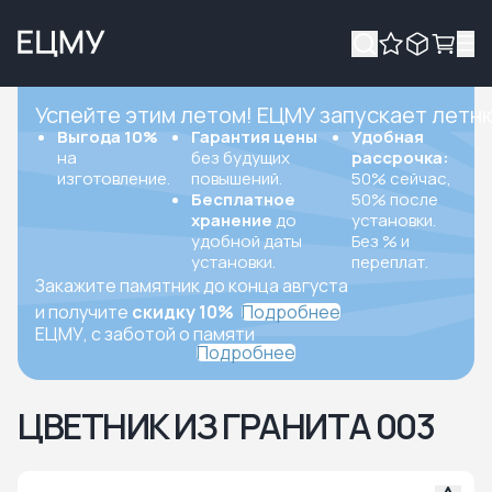
Успейте этим летом! ЕЦМУ запускает летн
Выгода 10%
Гарантия цены
Удобная
на
без будущих
рассрочка:
изготовление.
повышений.
50% сейчас,
Бесплатное
50% после
хранение
до
установки.
удобной даты
Без % и
установки.
переплат.
Закажите памятник до конца августа
и получите
скидку 10%
Подробнее
ЕЦМУ, с заботой о памяти
Подробнее
ЦВЕТНИК ИЗ ГРАНИТА 003