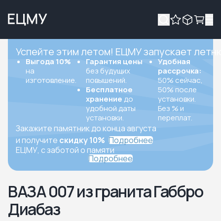
Успейте этим летом! ЕЦМУ запускает летн
Выгода 10%
Гарантия цены
Удобная
на
без будущих
рассрочка:
изготовление.
повышений.
50% сейчас,
Бесплатное
50% после
хранение
до
установки.
удобной даты
Без % и
установки.
переплат.
Закажите памятник до конца августа
и получите
скидку 10%
Подробнее
ЕЦМУ, с заботой о памяти
Подробнее
ВАЗА 007 из гранита Габбро
Диабаз