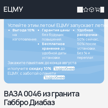
Успейте этим летом! ЕЦМУ запускает летн
Выгода 10%
Гарантия цены
Удобная
на
без будущих
рассрочка:
изготовление.
повышений.
50% сейчас,
Бесплатное
50% после
хранение
до
установки.
удобной даты
Без % и
установки.
переплат.
Закажите памятник до конца августа
и получите
скидку 10%
Подробнее
ЕЦМУ, с заботой о памяти
Подробнее
ВАЗА 0046 из гранита
Габбро Диабаз