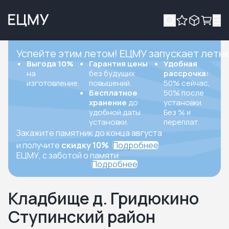
Успейте этим летом! ЕЦМУ запускает летн
Выгода 10%
Гарантия цены
Удобная
на
без будущих
рассрочка:
изготовление.
повышений.
50% сейчас,
Бесплатное
50% после
хранение
до
установки.
удобной даты
Без % и
установки.
переплат.
Закажите памятник до конца августа
и получите
скидку 10%
Подробнее
ЕЦМУ, с заботой о памяти
Подробнее
Кладбище д. Гридюкино
Ступинский район