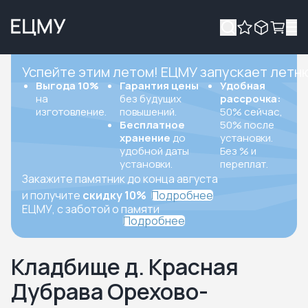
Успейте этим летом! ЕЦМУ запускает летн
Выгода 10%
Гарантия цены
Удобная
на
без будущих
рассрочка:
изготовление.
повышений.
50% сейчас,
Бесплатное
50% после
хранение
до
установки.
удобной даты
Без % и
установки.
переплат.
Закажите памятник до конца августа
и получите
скидку 10%
Подробнее
ЕЦМУ, с заботой о памяти
Подробнее
Кладбище д. Красная
Дубрава Орехово-