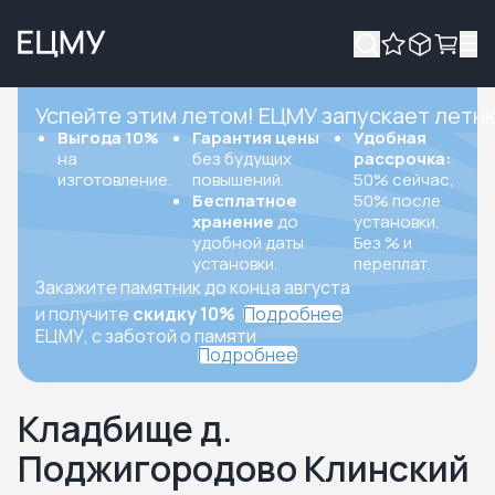
Успейте этим летом! ЕЦМУ запускает летн
Выгода 10%
Гарантия цены
Удобная
на
без будущих
рассрочка:
изготовление.
повышений.
50% сейчас,
Бесплатное
50% после
хранение
до
установки.
удобной даты
Без % и
установки.
переплат.
Закажите памятник до конца августа
и получите
скидку 10%
Подробнее
ЕЦМУ, с заботой о памяти
Подробнее
Кладбище д.
Поджигородово Клинский