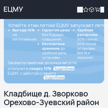
Успейте этим летом! ЕЦМУ запускает летн
Выгода 10%
Гарантия цены
Удобная
на
без будущих
рассрочка:
изготовление.
повышений.
50% сейчас,
Бесплатное
50% после
хранение
до
установки.
удобной даты
Без % и
установки.
переплат.
Закажите памятник до конца августа
и получите
скидку 10%
Подробнее
ЕЦМУ, с заботой о памяти
Подробнее
Кладбище д. Зворково
Орехово-Зуевский район