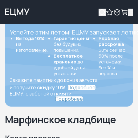
Успейте этим летом! ЕЦМУ запускает летн
Выгода 10%
Гарантия цены
Удобная
на
без будущих
рассрочка:
изготовление.
повышений.
50% сейчас,
Бесплатное
50% после
хранение
до
установки.
удобной даты
Без % и
установки.
переплат.
Закажите памятник до конца августа
и получите
скидку 10%
Подробнее
ЕЦМУ, с заботой о памяти
Подробнее
Марфинское кладбище
Карта проезда