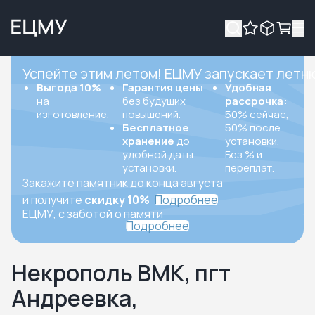
Успейте этим летом! ЕЦМУ запускает летн
Выгода 10%
Гарантия цены
Удобная
на
без будущих
рассрочка:
изготовление.
повышений.
50% сейчас,
Бесплатное
50% после
хранение
до
установки.
удобной даты
Без % и
установки.
переплат.
Закажите памятник до конца августа
и получите
скидку 10%
Подробнее
ЕЦМУ, с заботой о памяти
Подробнее
Некрополь ВМК, пгт
Андреевка,