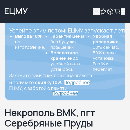
Успейте этим летом! ЕЦМУ запускает летн
Выгода 10%
Гарантия цены
Удобная
на
без будущих
рассрочка:
изготовление.
повышений.
50% сейчас,
Бесплатное
50% после
хранение
до
установки.
удобной даты
Без % и
установки.
переплат.
Закажите памятник до конца августа
и получите
скидку 10%
Подробнее
ЕЦМУ, с заботой о памяти
Подробнее
Некрополь ВМК, пгт
Серебряные Пруды