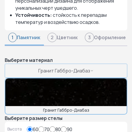
персонализации дизайна для отображения
уникальных черт ушедшего.
Устойчивость:
стойкость к перепадам
температур и воздействию осадков.
Памятник
Цветник
Оформление
1
2
3
Выберите материал
Гранит Габбро-Диабаз
Гранит Габбро-Диабаз
Выберите размер стелы
Высота
60
70
80
90