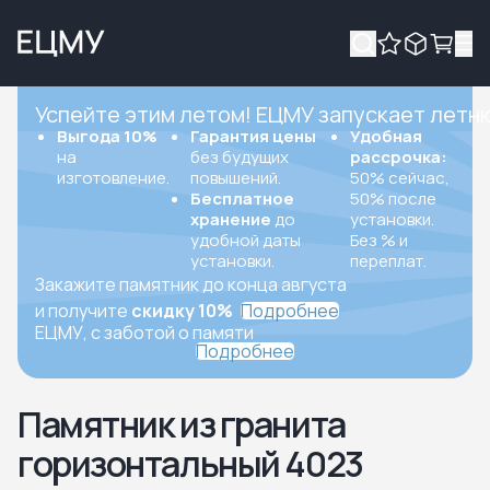
Успейте этим летом! ЕЦМУ запускает летн
Выгода 10%
Гарантия цены
Удобная
на
без будущих
рассрочка:
изготовление.
повышений.
50% сейчас,
Бесплатное
50% после
хранение
до
установки.
удобной даты
Без % и
установки.
переплат.
Закажите памятник до конца августа
и получите
скидку 10%
Подробнее
ЕЦМУ, с заботой о памяти
Подробнее
Памятник из гранита
горизонтальный 4023