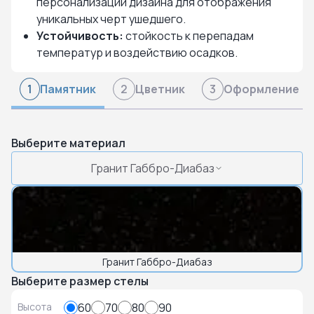
персонализации дизайна для отображения
уникальных черт ушедшего.
Устойчивость:
стойкость к перепадам
температур и воздействию осадков.
Памятник
Цветник
Оформление
1
2
3
Выберите материал
Гранит Габбро-Диабаз
Гранит Габбро-Диабаз
Выберите размер стелы
Высота
60
70
80
90