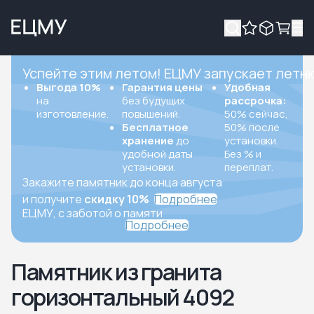
Успейте этим летом! ЕЦМУ запускает летн
Выгода 10%
Гарантия цены
Удобная
на
без будущих
рассрочка:
изготовление.
повышений.
50% сейчас,
Бесплатное
50% после
хранение
до
установки.
удобной даты
Без % и
установки.
переплат.
Закажите памятник до конца августа
и получите
скидку 10%
Подробнее
ЕЦМУ, с заботой о памяти
Подробнее
Памятник из гранита
горизонтальный 4092