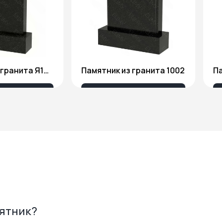
Памятник из гранита Я1806
Памятник из гранита 1002
Па
175 ₽
18 676 ₽
мятник?