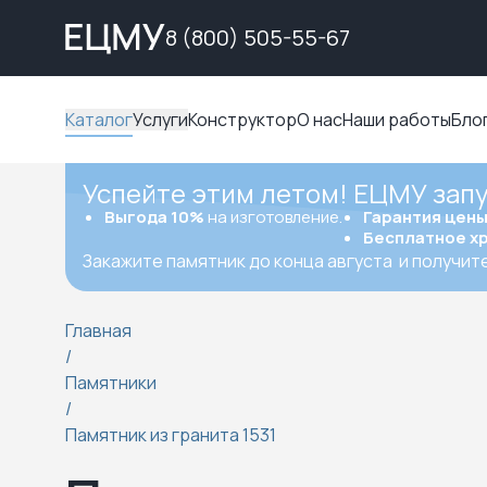
8 (800) 505-55-67
Каталог
Услуги
Конструктор
О нас
Наши работы
Бло
Успейте этим летом! ЕЦМУ зап
Выгода 10%
на изготовление.
Гарантия цен
Бесплатное х
Закажите памятник до конца августа
и получит
Главная
/
Памятники
/
Памятник из гранита 1531