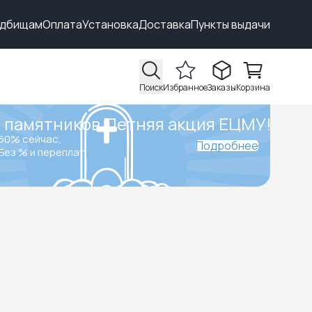
адбищам
Оплата
Установка
Доставка
Пункты выдачи
Поиск
Избранное
Заказы
Корзина
 памятников.
Летняя акция ЕЦМУ!
50% сейчас,
Подробнее
Без % и переплат.