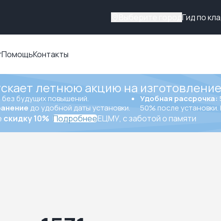
Выберите город
Гид по кл
г
Помощь
Контакты
ускает летнюю акцию на изготовление
ы
без будущих повышений.
Удобная рассрочка:
ранение
до удобной даты установки.
50% после установки. 
е
скидку 10%
Подробнее
ЕЦМУ, с заботой о памяти