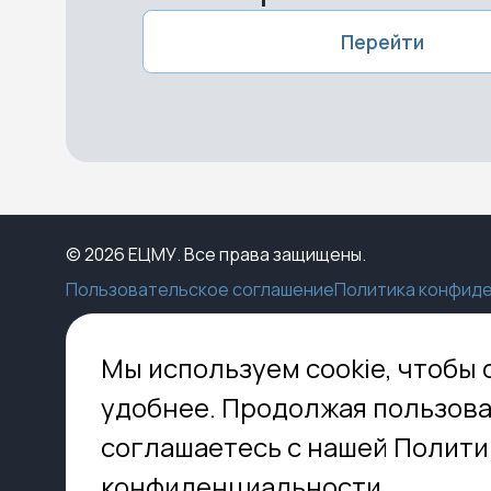
Перейти
© 2026 ЕЦМУ. Все права защищены.
Пользовательское соглашение
Политика конфид
Каталог
Конструктор
Пункты выдачи
Ко
Мы используем cookie, чтобы 
Услуги
О нас
Доставка
МО,
удобнее. Продолжая пользова
8 
Блог
Оплата
соглашаетесь с нашей Полити
Помощь
Установка
inf
Контакты
Гид по кладбищам
конфиденциальности