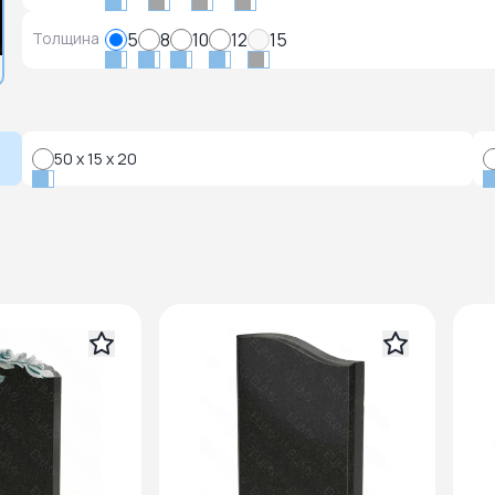
Толщина
5
8
10
12
15
50 x 15 x 20