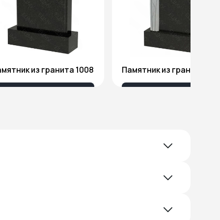
мятник из гранита 1008
Памятник из гранита Я1
18 032 ₽
51 578 ₽