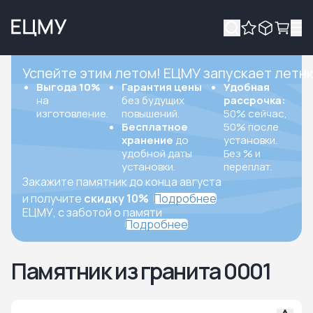
Успейте этим летом! ЕЦМУ запускает летн
Выгода 10%
Гарантия цены
Удобная
на
без будущих
рассрочка:
изготовление.
повышений.
50% сейчас,
Бесплатное
50% после
хранение
до
установки.
удобной даты
Без % и
установки.
переплат.
Закажите памятник до конца августа
и получите
скидку 10%
Подробнее
ЕЦМУ, с заботой о памяти
Подробнее
Памятник из гранита 0001