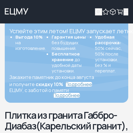
Успейте этим летом! ЕЦМУ запускает летн
Выгода 10%
Гарантия цены
Удобная
на
без будущих
рассрочка:
изготовление.
повышений.
50% сейчас,
Бесплатное
50% после
хранение
до
установки.
удобной даты
Без % и
установки.
переплат.
Закажите памятник до конца августа
и получите
скидку 10%
Подробнее
ЕЦМУ, с заботой о памяти
Подробнее
Плитка из гранита Габбро-
Диабаз(Карельский гранит),