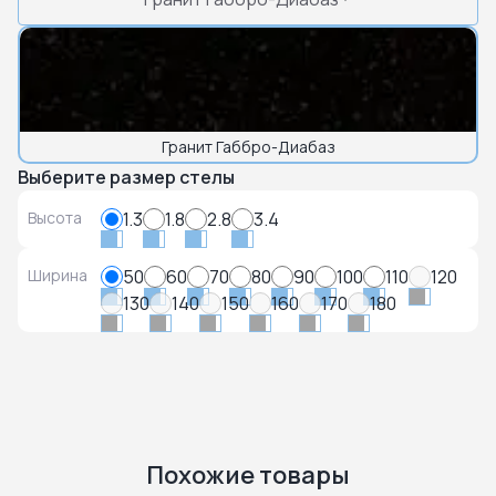
Гранит Габбро-Диабаз
Выберите размер стелы
Высота
1.3
1.8
2.8
3.4
Ширина
50
60
70
80
90
100
110
120
130
140
150
160
170
180
Похожие товары