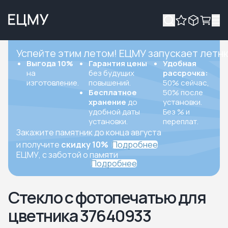
Успейте этим летом! ЕЦМУ запускает летн
Выгода 10%
Гарантия цены
Удобная
на
без будущих
рассрочка:
изготовление.
повышений.
50% сейчас,
Бесплатное
50% после
хранение
до
установки.
удобной даты
Без % и
установки.
переплат.
Закажите памятник до конца августа
и получите
скидку 10%
Подробнее
ЕЦМУ, с заботой о памяти
Подробнее
Стекло с фотопечатью для
цветника 37640933