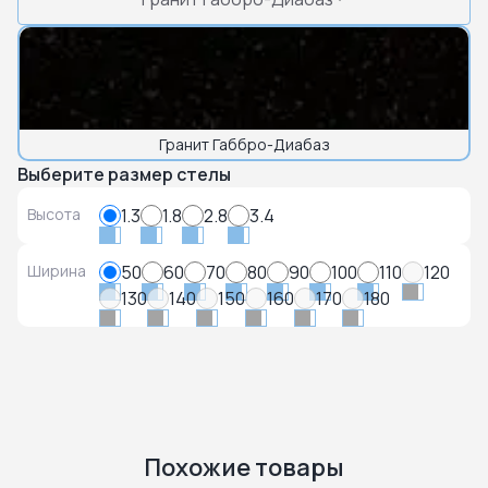
Гранит Габбро-Диабаз
Выберите размер стелы
Высота
1.3
1.8
2.8
3.4
Ширина
50
60
70
80
90
100
110
120
130
140
150
160
170
180
Похожие товары