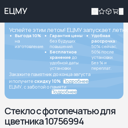
Успейте этим летом! ЕЦМУ запускает летн
Выгода 10%
Гарантия цены
Удобная
на
без будущих
рассрочка:
изготовление.
повышений.
50% сейчас,
Бесплатное
50% после
хранение
до
установки.
удобной даты
Без % и
установки.
переплат.
Закажите памятник до конца августа
и получите
скидку 10%
Подробнее
ЕЦМУ, с заботой о памяти
Подробнее
Стекло с фотопечатью для
цветника 10756994