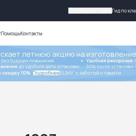
Выберите город
Гид по кл
г
Помощь
Контакты
ускает летнюю акцию на изготовление
ы
без будущих повышений.
Удобная рассрочка:
ранение
до удобной даты установки.
50% после установки. 
е
скидку 10%
Подробнее
ЕЦМУ, с заботой о памяти