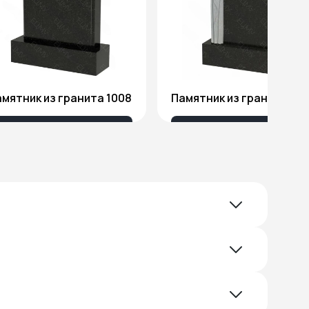
мятник из гранита 1008
Памятник из гранита Я1
18 032 ₽
51 578 ₽