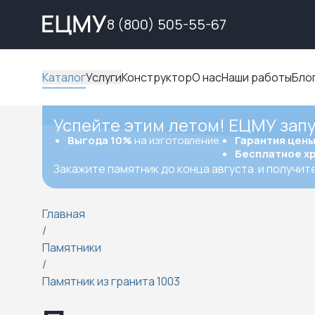
8 (800) 505-55-67
Каталог
Услуги
Конструктор
О нас
Наши работы
Бло
Успейте этим летом! ЕЦМУ зап
Выгода 10%
на изготовление.
Гарантия цен
Бесплатное х
Закажите памятник до конца августа
и получит
Главная
/
Памятники
/
Памятник из гранита 1003