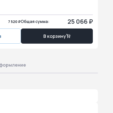
25 066 ₽
Общая сумма:
7 520 ₽
з
В корзину
формление