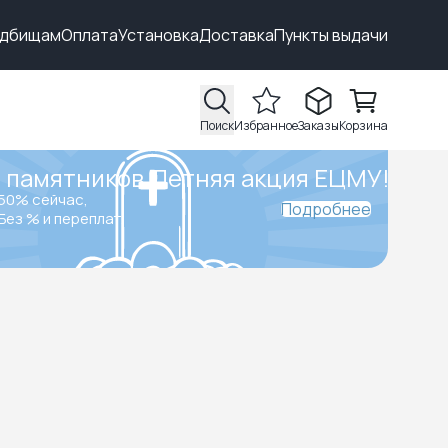
адбищам
Оплата
Установка
Доставка
Пункты выдачи
Поиск
Избранное
Заказы
Корзина
 памятников.
Летняя акция ЕЦМУ!
50% сейчас,
Подробнее
Без % и переплат.