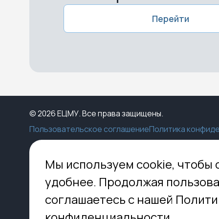
Перейти
© 2026 ЕЦМУ. Все права защищены.
Пользовательское соглашение
Политика конфид
Каталог
Конструктор
Пункты выдачи
Ко
Мы используем cookie, чтобы 
Услуги
О нас
Доставка
МО,
удобнее. Продолжая пользова
8 
Блог
Оплата
соглашаетесь с нашей Полити
Помощь
Установка
inf
Контакты
Гид по кладбищам
конфиденциальности