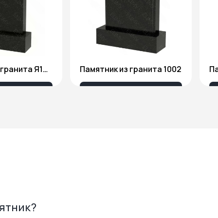
Памятник из гранита Я1806
Памятник из гранита 1002
Па
175 ₽
18 676 ₽
мятник?