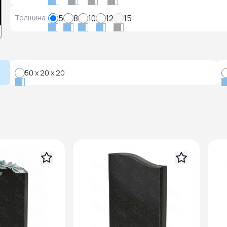
Толщина
5
8
10
12
15
50 x 20 x 20