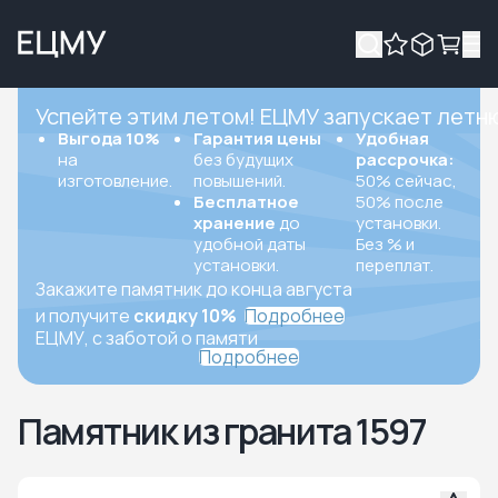
Успейте этим летом! ЕЦМУ запускает летн
Выгода 10%
Гарантия цены
Удобная
на
без будущих
рассрочка:
изготовление.
повышений.
50% сейчас,
Бесплатное
50% после
хранение
до
установки.
удобной даты
Без % и
установки.
переплат.
Закажите памятник до конца августа
и получите
скидку 10%
Подробнее
ЕЦМУ, с заботой о памяти
Подробнее
Памятник из гранита 1597