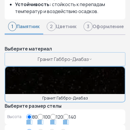
Устойчивость:
стойкость к перепадам
температур и воздействию осадков.
Памятник
Цветник
Оформление
1
2
3
Выберите материал
Гранит Габбро-Диабаз
Гранит Габбро-Диабаз
Выберите размер стелы
Высота
80
100
120
140