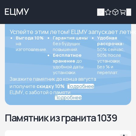
Успейте этим летом! ЕЦМУ запускает летн
Выгода 10%
Гарантия цены
Удобная
на
без будущих
рассрочка:
изготовление.
повышений.
50% сейчас,
Бесплатное
50% после
хранение
до
установки.
удобной даты
Без % и
установки.
переплат.
Закажите памятник до конца августа
и получите
скидку 10%
Подробнее
ЕЦМУ, с заботой о памяти
Подробнее
Памятник из гранита 1039