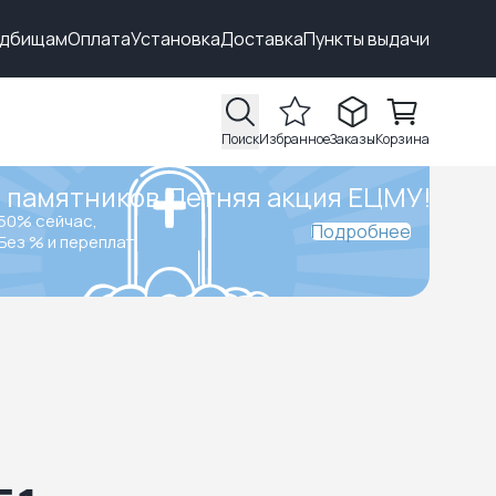
адбищам
Оплата
Установка
Доставка
Пункты выдачи
Поиск
Избранное
Заказы
Корзина
 памятников.
Летняя акция ЕЦМУ!
50% сейчас,
Подробнее
Без % и переплат.