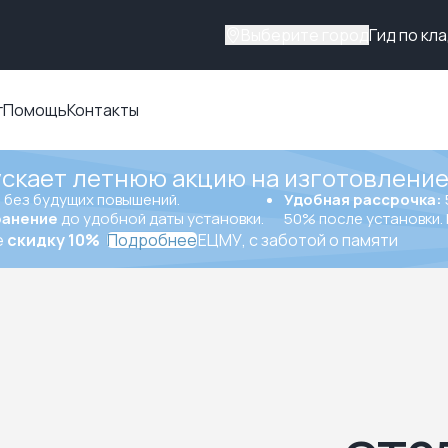
Выберите город
Гид по кл
г
Помощь
Контакты
ускает летнюю акцию на изготовление
ы
без будущих повышений.
Удобная рассрочка:
ранение
до удобной даты установки.
50% после установки. 
е
скидку 10%
Подробнее
ЕЦМУ, с заботой о памяти