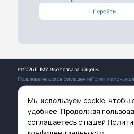
Перейти
© 2026 ЕЦМУ. Все права защищены.
Пользовательское соглашение
Политика конфид
Каталог
Конструктор
Пункты выдачи
Ко
Мы используем cookie, чтобы 
Услуги
О нас
Доставка
МО,
удобнее. Продолжая пользова
8 
Блог
Оплата
соглашаетесь с нашей Полити
Помощь
Установка
inf
Контакты
Гид по кладбищам
конфиденциальности