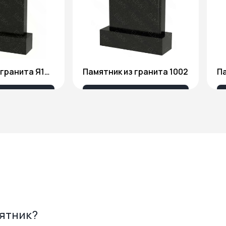
Памятник из гранита Я1806
Памятник из гранита 1002
Па
175 ₽
18 676 ₽
мятник?