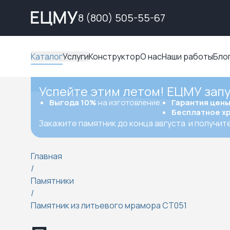
8 (800) 505-55-67
Каталог
Услуги
Конструктор
О нас
Наши работы
Бло
Успейте этим летом! ЕЦМУ зап
Выгода 10%
на изготовление.
Гарантия цен
Бесплатное х
Закажите памятник до конца августа
и получит
Главная
/
Памятники
/
Памятник из литьевого мрамора СТ051