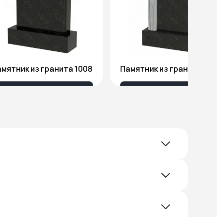
мятник из гранита 1008
Памятник из гранита Я1
18 032 ₽
51 578 ₽