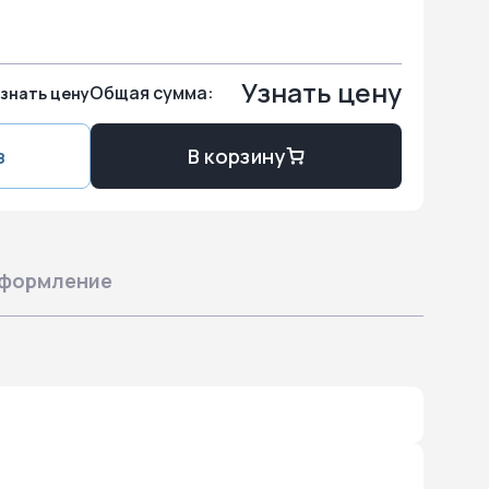
Узнать цену
Общая сумма:
знать цену
з
В корзину
формление