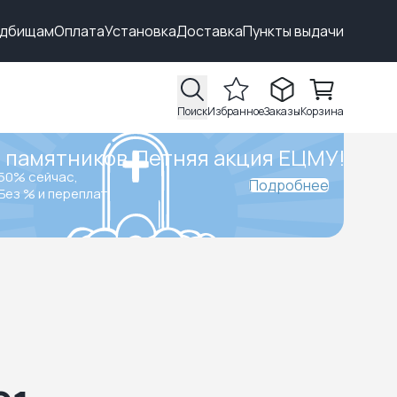
адбищам
Оплата
Установка
Доставка
Пункты выдачи
Поиск
Избранное
Заказы
Корзина
 памятников.
Летняя акция ЕЦМУ!
50% сейчас,
Подробнее
Без % и переплат.