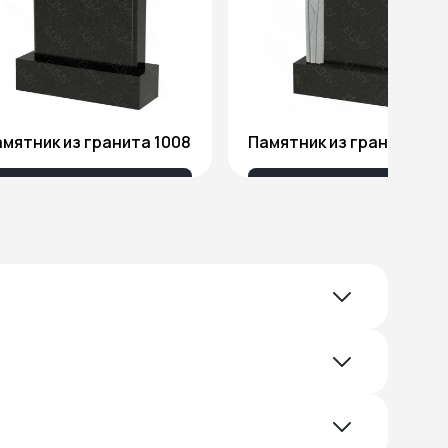
мятник из гранита 1008
Памятник из гранита Я1
18 032 ₽
51 578 ₽