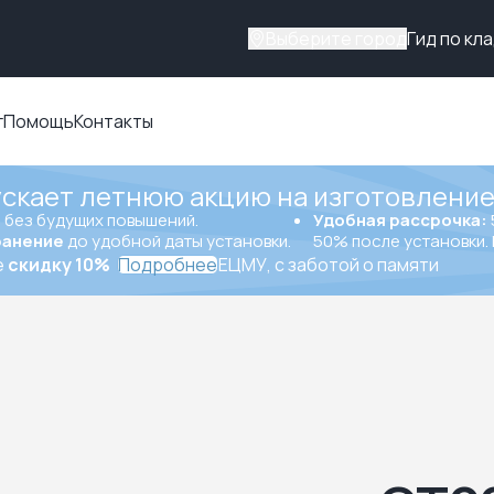
Выберите город
Гид по кл
г
Помощь
Контакты
ускает летнюю акцию на изготовление
ы
без будущих повышений.
Удобная рассрочка:
ранение
до удобной даты установки.
50% после установки. 
е
скидку 10%
Подробнее
ЕЦМУ, с заботой о памяти