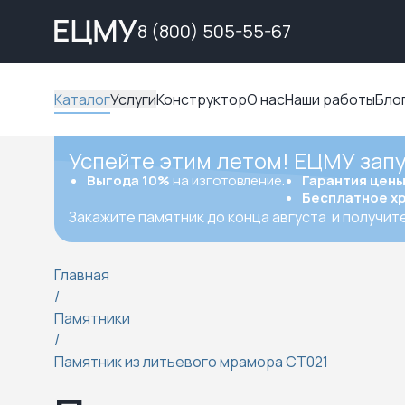
8 (800) 505-55-67
Каталог
Услуги
Конструктор
О нас
Наши работы
Бло
Успейте этим летом! ЕЦМУ зап
Выгода 10%
на изготовление.
Гарантия цен
Бесплатное х
Закажите памятник до конца августа
и получит
Главная
/
Памятники
/
Памятник из литьевого мрамора СТ021