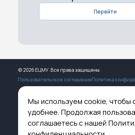
Перейти
© 2026 ЕЦМУ. Все права защищены.
Пользовательское соглашение
Политика конфид
Каталог
Конструктор
Пункты выдачи
Ко
Мы используем cookie, чтобы 
Услуги
О нас
Доставка
МО,
удобнее. Продолжая пользова
8 
Блог
Оплата
соглашаетесь с нашей Полити
Помощь
Установка
inf
Контакты
Гид по кладбищам
конфиденциальности