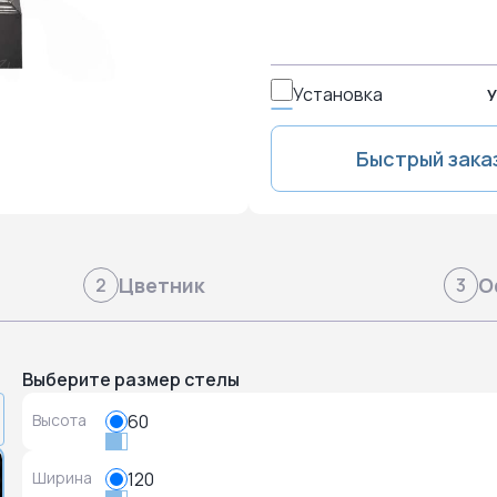
Установка
У
Быстрый зака
Цветник
О
2
3
Выберите размер стелы
Высота
60
Ширина
120