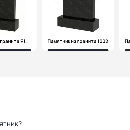
Памятник из гранита Я1806
Памятник из гранита 1002
Па
175 ₽
18 676 ₽
мятник?