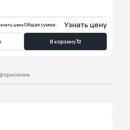
Узнать цену
Общая сумма:
знать цену
з
В корзину
формление