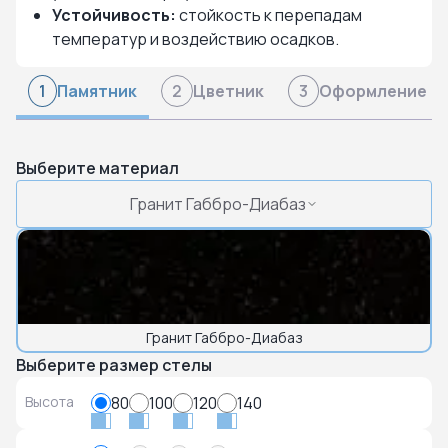
Устойчивость:
стойкость к перепадам
температур и воздействию осадков.
Памятник
Цветник
Оформление
1
2
3
Выберите материал
Гранит Габбро-Диабаз
Гранит Габбро-Диабаз
Выберите размер стелы
Высота
80
100
120
140