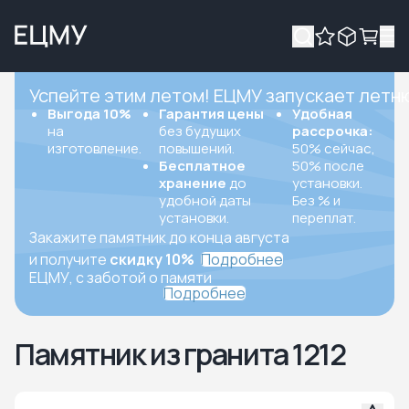
Успейте этим летом! ЕЦМУ запускает летн
Выгода 10%
Гарантия цены
Удобная
на
без будущих
рассрочка:
изготовление.
повышений.
50% сейчас,
Бесплатное
50% после
хранение
до
установки.
удобной даты
Без % и
установки.
переплат.
Закажите памятник до конца августа
и получите
скидку 10%
Подробнее
ЕЦМУ, с заботой о памяти
Подробнее
Памятник из гранита 1212