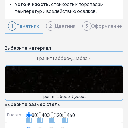
Устойчивость:
стойкость к перепадам
температур и воздействию осадков.
Памятник
Цветник
Оформление
1
2
3
Выберите материал
Гранит Габбро-Диабаз
Гранит Габбро-Диабаз
Выберите размер стелы
Высота
80
100
120
140