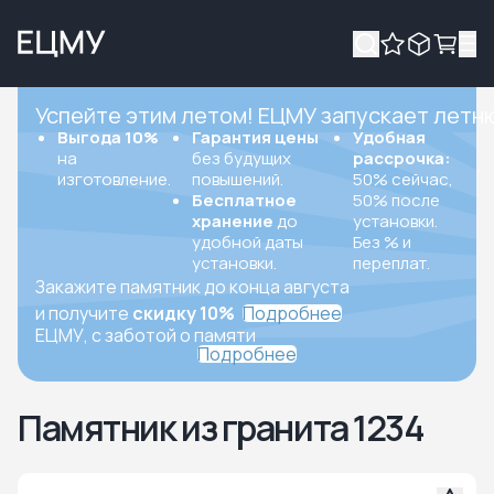
Успейте этим летом! ЕЦМУ запускает летн
Выгода 10%
Гарантия цены
Удобная
на
без будущих
рассрочка:
изготовление.
повышений.
50% сейчас,
Бесплатное
50% после
хранение
до
установки.
удобной даты
Без % и
установки.
переплат.
Закажите памятник до конца августа
и получите
скидку 10%
Подробнее
ЕЦМУ, с заботой о памяти
Подробнее
Памятник из гранита 1234