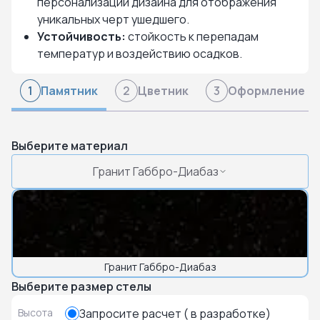
персонализации дизайна для отображения
уникальных черт ушедшего.
Устойчивость:
стойкость к перепадам
температур и воздействию осадков.
Памятник
Цветник
Оформление
1
2
3
Выберите материал
Гранит Габбро-Диабаз
Гранит Габбро-Диабаз
Выберите размер стелы
Высота
Запросите расчет ( в разработке)