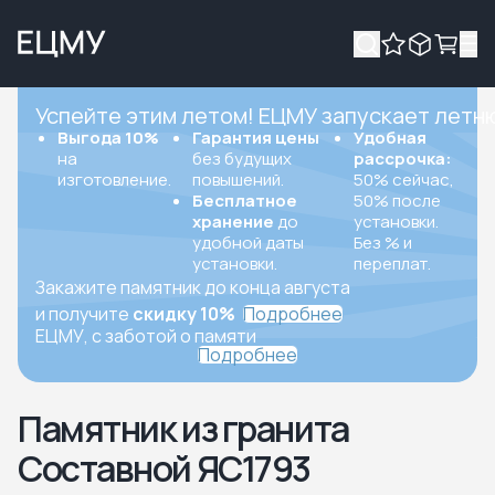
Успейте этим летом! ЕЦМУ запускает летн
Выгода 10%
Гарантия цены
Удобная
на
без будущих
рассрочка:
изготовление.
повышений.
50% сейчас,
Бесплатное
50% после
хранение
до
установки.
удобной даты
Без % и
установки.
переплат.
Закажите памятник до конца августа
и получите
скидку 10%
Подробнее
ЕЦМУ, с заботой о памяти
Подробнее
Памятник из гранита
Составной ЯС1793