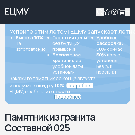
Успейте этим летом! ЕЦМУ запускает летн
Выгода 10%
Гарантия цены
Удобная
на
без будущих
рассрочка:
изготовление.
повышений.
50% сейчас,
Бесплатное
50% после
хранение
до
установки.
удобной даты
Без % и
установки.
переплат.
Закажите памятник до конца августа
и получите
скидку 10%
Подробнее
ЕЦМУ, с заботой о памяти
Подробнее
Памятник из гранита
Составной 025