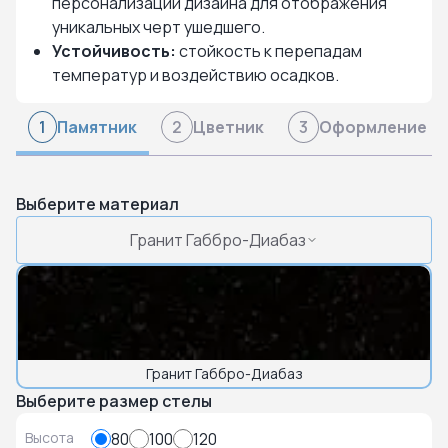
персонализации дизайна для отображения
уникальных черт ушедшего.
Устойчивость:
стойкость к перепадам
температур и воздействию осадков.
Памятник
Цветник
Оформление
1
2
3
Выберите материал
Гранит Габбро-Диабаз
Гранит Габбро-Диабаз
Выберите размер стелы
Высота
80
100
120