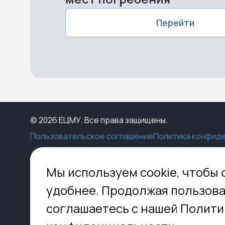
Перейти
© 2026 ЕЦМУ. Все права защищены.
Пользовательское соглашение
Политика конфид
Каталог
Конструктор
Пункты выдачи
Ко
Мы используем cookie, чтобы 
Услуги
О нас
Доставка
МО,
удобнее. Продолжая пользова
8 
Блог
Оплата
соглашаетесь с нашей Полити
Помощь
Установка
inf
Контакты
Гид по кладбищам