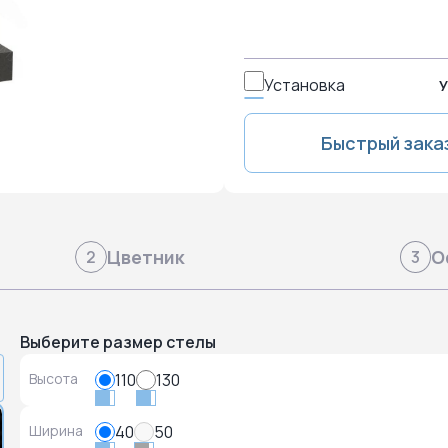
Установка
У
Быстрый зака
Цветник
О
2
3
Выберите размер стелы
Высота
110
130
Ширина
40
50