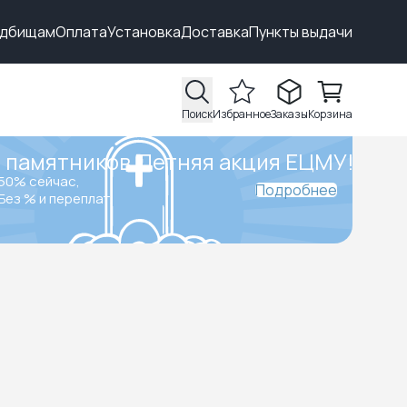
адбищам
Оплата
Установка
Доставка
Пункты выдачи
Поиск
Избранное
Заказы
Корзина
 памятников.
Летняя акция ЕЦМУ!
50% сейчас,
Подробнее
Без % и переплат.