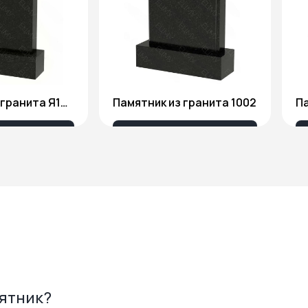
Памятник из гранита Я1806
Памятник из гранита 1002
Па
175 ₽
18 676 ₽
мятник?