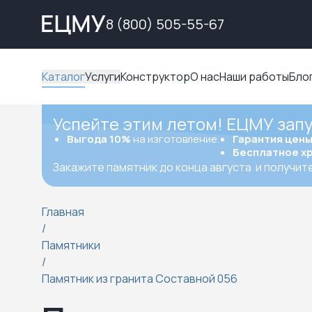
8 (800) 505-55-67
Каталог
Услуги
Конструктор
О нас
Наши работы
Бло
Успейте этим летом! ЕЦМУ зап
Выгода 10%
на изготовление.
Гарантия цен
Бесплатное х
Закажите памятник до конца августа
и получит
Главная
/
Памятники
/
Памятник из гранита Составной 056