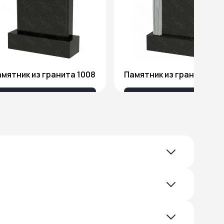
мятник из гранита 1008
Памятник из гранита Я1
18 032 ₽
51 578 ₽