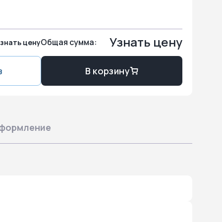
Узнать цену
Общая сумма:
знать цену
з
В корзину
формление