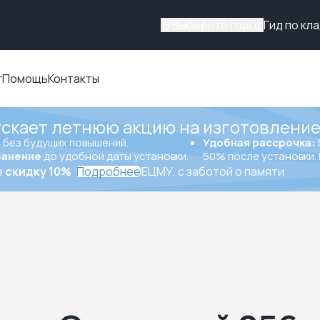
Выберите город
Гид по кл
г
Помощь
Контакты
ускает летнюю акцию на изготовление
ы
без будущих повышений.
Удобная рассрочка:
ранение
до удобной даты установки.
50% после установки. 
е
скидку 10%
Подробнее
ЕЦМУ, с заботой о памяти