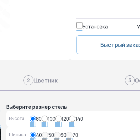
Установка
У
Быстрый зака
Цветник
О
2
3
Выберите размер стелы
Высота
80
100
120
140
Ширина
40
50
60
70