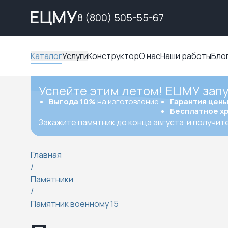
8 (800) 505-55-67
Каталог
Услуги
Конструктор
О нас
Наши работы
Бло
Успейте этим летом! ЕЦМУ зап
Выгода 10%
на изготовление.
Гарантия цен
Бесплатное х
Закажите памятник до конца августа
и получит
Главная
/
Памятники
/
Памятник военному 15