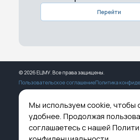
Перейти
© 2026 ЕЦМУ. Все права защищены.
Пользовательское соглашение
Политика конфид
Каталог
Конструктор
Пункты выдачи
Ко
Мы используем cookie, чтобы 
Услуги
О нас
Доставка
МО,
удобнее. Продолжая пользова
8 
Блог
Оплата
соглашаетесь с нашей Полити
Помощь
Установка
inf
Контакты
Гид по кладбищам
конфиденциальности