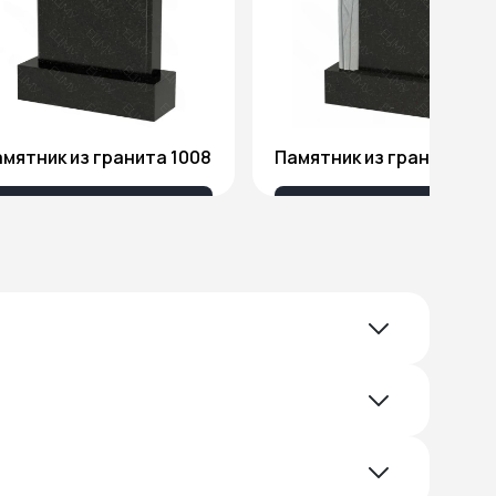
мятник из гранита 1008
Памятник из гранита Я1
18 032 ₽
51 578 ₽