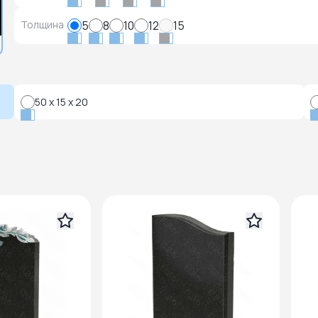
Толщина
5
8
10
12
15
50 x 15 x 20