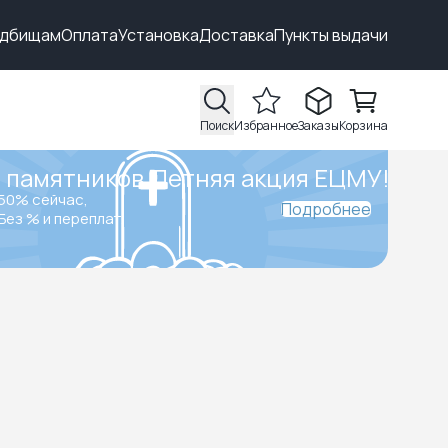
адбищам
Оплата
Установка
Доставка
Пункты выдачи
Поиск
Избранное
Заказы
Корзина
 памятников.
Летняя акция ЕЦМУ!
50% сейчас,
Подробнее
Без % и переплат.