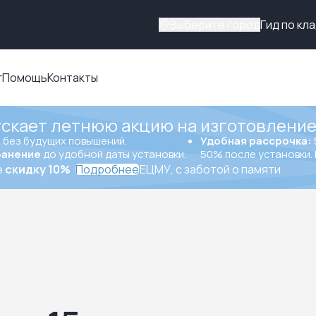
Выберите город
Гид по кл
г
Помощь
Контакты
ускает летнюю акцию на изготовление
ы
без будущих повышений.
Удобная рассрочка:
ранение
до удобной даты установки.
50% после установки. 
е
скидку 10%
Подробнее
ЕЦМУ, с заботой о памяти