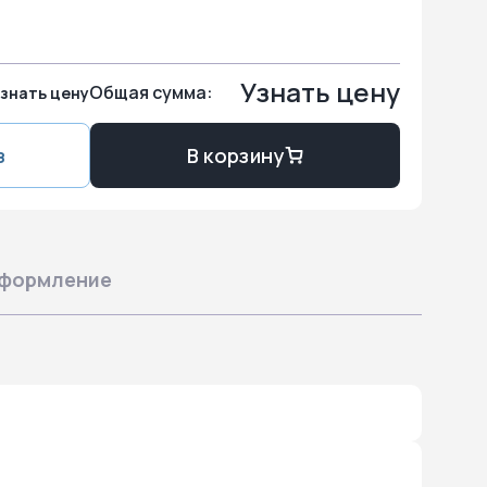
Узнать цену
Общая сумма:
знать цену
з
В корзину
формление