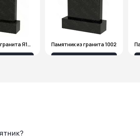
Памятник из гранита Я1806
Памятник из гранита 1002
Па
175 ₽
18 676 ₽
мятник?