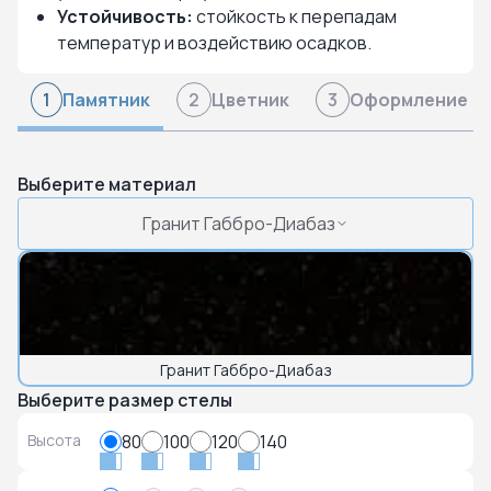
Устойчивость:
стойкость к перепадам
температур и воздействию осадков.
Памятник
Цветник
Оформление
1
2
3
Выберите материал
Гранит Габбро-Диабаз
Гранит Габбро-Диабаз
Выберите размер стелы
Высота
80
100
120
140