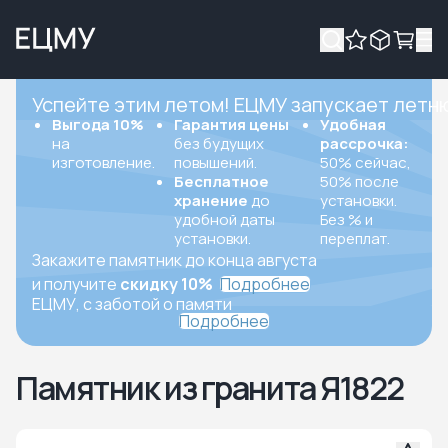
Успейте этим летом! ЕЦМУ запускает летн
Выгода 10%
Гарантия цены
Удобная
на
без будущих
рассрочка:
изготовление.
повышений.
50% сейчас,
Бесплатное
50% после
хранение
до
установки.
удобной даты
Без % и
установки.
переплат.
Закажите памятник до конца августа
и получите
скидку 10%
Подробнее
ЕЦМУ, с заботой о памяти
Подробнее
Памятник из гранита Я1822