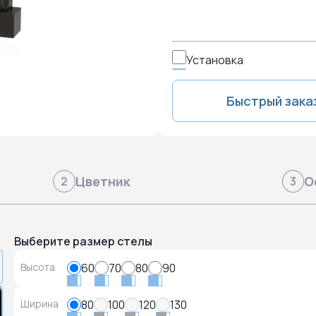
Установка
Быстрый зака
Цветник
О
2
3
Выберите размер стелы
Высота
60
70
80
90
Ширина
80
100
120
130