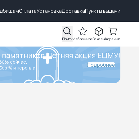
адбищам
Оплата
Установка
Доставка
Пункты выдачи
Поиск
Избранное
Заказы
Корзина
 памятников.
Летняя акция ЕЦМУ!
50% сейчас,
Подробнее
Без % и переплат.