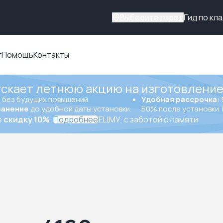
Выберите город
Гид по кл
г
Помощь
Контакты
ускает летнюю акцию на изготовление
ы
без будущих повышений.
Удобная рассрочка:
ранение
до удобной даты установки.
50% после установки. 
е
скидку 10%
Подробнее
ЕЦМУ, с заботой о памяти