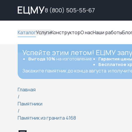
8 (800) 505-55-67
Каталог
Услуги
Конструктор
О нас
Наши работы
Бло
Успейте этим летом! ЕЦМУ зап
Выгода 10%
на изготовление.
Гарантия цен
Бесплатное х
Закажите памятник до конца августа
и получит
Главная
/
Памятники
/
Памятник из гранита 4168