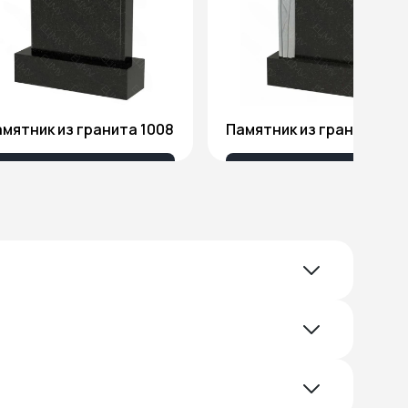
мятник из гранита 1008
Памятник из гранита Я1
18 032 ₽
51 578 ₽