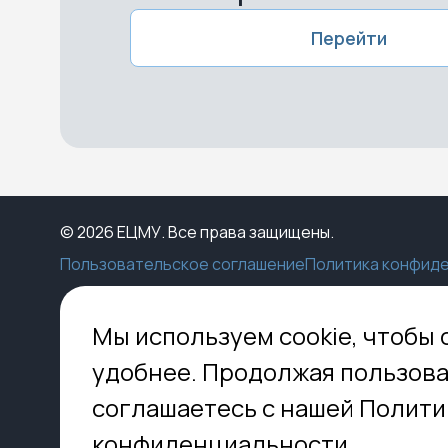
Перейти
© 2026 ЕЦМУ. Все права защищены.
Пользовательское соглашение
Политика конфид
Каталог
Конструктор
Пункты выдачи
Ко
Мы используем cookie, чтобы 
Услуги
О нас
Доставка
МО,
удобнее. Продолжая пользова
8 
Блог
Оплата
соглашаетесь с нашей Полити
Помощь
Установка
inf
Контакты
Гид по кладбищам
конфиденциальности