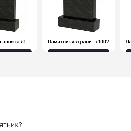
Памятник из гранита Я1806
Памятник из гранита 1002
Па
175 ₽
18 676 ₽
мятник?