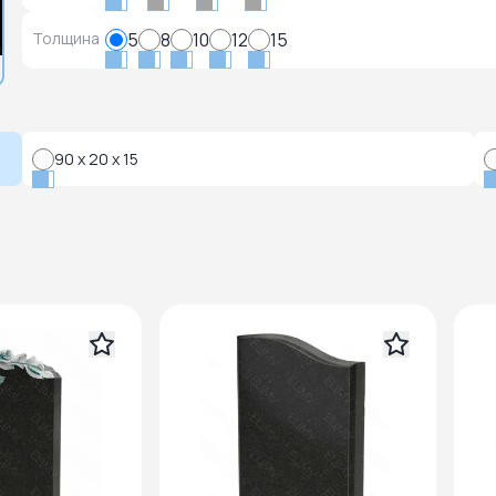
Толщина
5
8
10
12
15
90 x 20 x 15