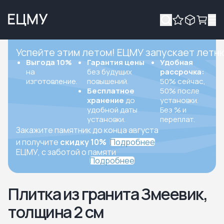
Успейте этим летом! ЕЦМУ запускает летн
Выгода 10%
Гарантия цены
Удобная
на
без будущих
рассрочка:
изготовление.
повышений.
50% сейчас,
Бесплатное
50% после
хранение
до
установки.
удобной даты
Без % и
установки.
переплат.
Закажите памятник до конца августа
и получите
скидку 10%
Подробнее
ЕЦМУ, с заботой о памяти
Подробнее
Плитка из гранита Змеевик,
толщина 2 см