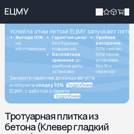
Успейте этим летом! ЕЦМУ запускает летн
Выгода 10%
Гарантия цены
Удобная
на
без будущих
рассрочка:
изготовление.
повышений.
50% сейчас,
Бесплатное
50% после
хранение
до
установки.
удобной даты
Без % и
установки.
переплат.
Закажите памятник до конца августа
и получите
скидку 10%
Подробнее
ЕЦМУ, с заботой о памяти
Подробнее
Тротуарная плитка из
бетона (Клевер гладкий