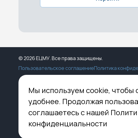
© 2026 ЕЦМУ. Все права защищены.
Пользовательское соглашение
Политика конфид
Каталог
Конструктор
Пункты выдачи
Ко
Мы используем cookie, чтобы 
Услуги
О нас
Доставка
МО,
удобнее. Продолжая пользова
8 
Блог
Оплата
соглашаетесь с нашей Полити
Помощь
Установка
inf
Контакты
Гид по кладбищам
конфиденциальности
FAQ