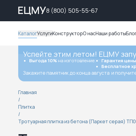
8 (800) 505-55-67
Каталог
Услуги
Конструктор
О нас
Наши работы
Бло
Успейте этим летом! ЕЦМУ зап
Выгода 10%
на изготовление.
Гарантия цен
Бесплатное х
Закажите памятник до конца августа
и получит
Главная
/
Плитка
/
Тротуарная плитка из бетона (Паркет серая) ТП