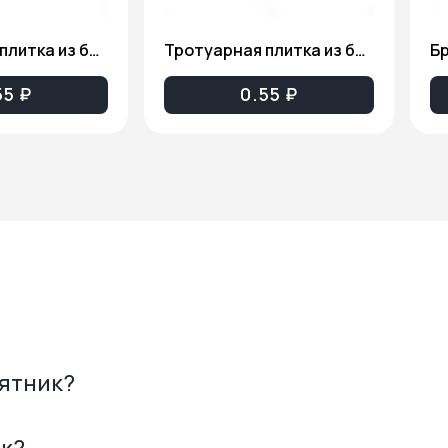
Тротуарная плитка из бетона (8 кирпичей серая) ТП001
Тротуарная плитка из бетона (12 кирпичей серая) ТП002
55 ₽
0.55 ₽
мятник?