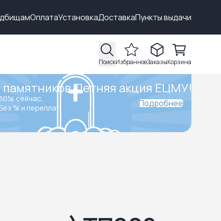
адбищам
Оплата
Установка
Доставка
Пункты выдачи
Поиск
Избранное
Заказы
Корзина
 памятников.
Летняя акция ЕЦМУ!
50% сейчас,
Подробнее
Без % и переплат.