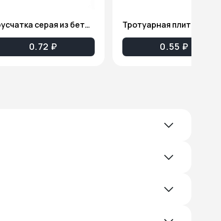
Брусчатка серая из бетона ТП003
Тротуарная плитка из бетона (Гладкая сер
0.72 ₽
0.55 ₽