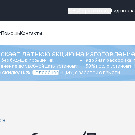
Выберите город
Гид по кл
г
Помощь
Контакты
ускает летнюю акцию на изготовление
ы
без будущих повышений.
Удобная рассрочка:
ранение
до удобной даты установки.
50% после установки. 
е
скидку 10%
Подробнее
ЕЦМУ, с заботой о памяти
008