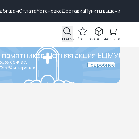
адбищам
Оплата
Установка
Доставка
Пункты выдачи
Поиск
Избранное
Заказы
Корзина
 памятников.
Летняя акция ЕЦМУ!
50% сейчас,
Подробнее
Без % и переплат.