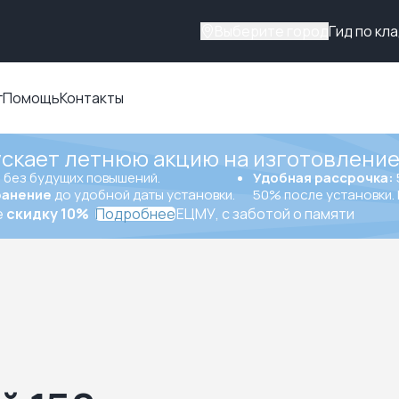
Выберите город
Гид по кл
г
Помощь
Контакты
ускает летнюю акцию на изготовление
ы
без будущих повышений.
Удобная рассрочка:
ранение
до удобной даты установки.
50% после установки. 
е
скидку 10%
Подробнее
ЕЦМУ, с заботой о памяти