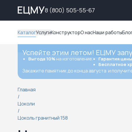
8 (800) 505-55-67
Каталог
Услуги
Конструктор
О нас
Наши работы
Бло
Успейте этим летом! ЕЦМУ зап
Выгода 10%
на изготовление.
Гарантия цен
Бесплатное х
Закажите памятник до конца августа
и получит
Главная
/
Цоколи
/
Цоколь гранитный 158