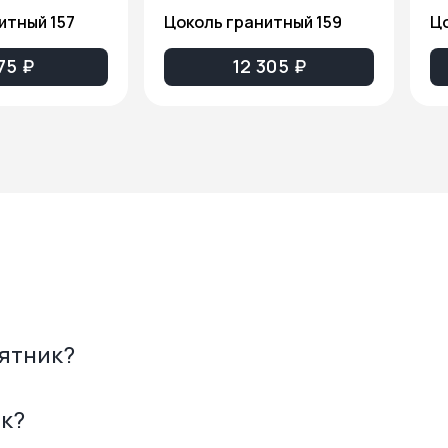
итный 157
Цоколь гранитный 159
Цо
75 ₽
12 305 ₽
мятник?
ик?