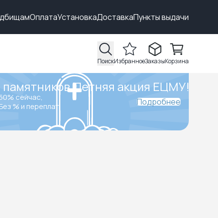
адбищам
Оплата
Установка
Доставка
Пункты выдачи
Поиск
Избранное
Заказы
Корзина
 памятников.
Летняя акция ЕЦМУ!
50% сейчас,
Подробнее
Без % и переплат.