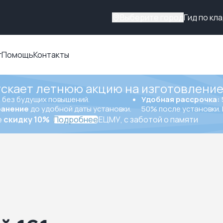
Выберите город
Гид по кл
г
Помощь
Контакты
ускает летнюю акцию на изготовление
ы
без будущих повышений.
Удобная рассрочка:
ранение
до удобной даты установки.
50% после установки. 
е
скидку 10%
Подробнее
ЕЦМУ, с заботой о памяти