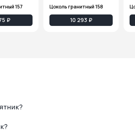
итный 157
Цоколь гранитный 158
Цо
75 ₽
10 293 ₽
мятник?
ик?