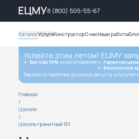
8 (800) 505-55-67
Каталог
Услуги
Конструктор
О нас
Наши работы
Бло
Успейте этим летом! ЕЦМУ зап
Выгода 10%
на изготовление.
Гарантия цен
Бесплатное х
Закажите памятник до конца августа
и получит
Главная
/
Цоколи
/
Цоколь гранитный 161