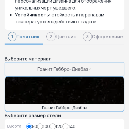
персонализации дизайна для отображения
уникальных черт ушедшего.
Устойчивость:
стойкость к перепадам
температур и воздействию осадков.
Памятник
Цветник
Оформление
1
2
3
Выберите материал
Гранит Габбро-Диабаз
Гранит Габбро-Диабаз
Выберите размер стелы
Высота
80
100
120
140