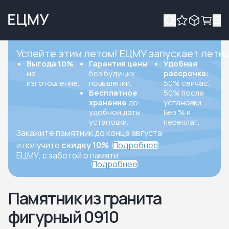
Успейте этим летом! ЕЦМУ запускает летн
Выгода 10%
Гарантия цены
Удобная
на
без будущих
рассрочка:
изготовление.
повышений.
50% сейчас,
Бесплатное
50% после
хранение
до
установки.
удобной даты
Без % и
установки.
переплат.
Закажите памятник до конца августа
и получите
скидку 10%
Подробнее
ЕЦМУ, с заботой о памяти
Подробнее
Памятник из гранита
фигурный 0910