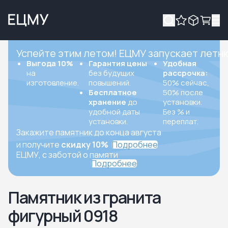
Успейте этим летом! ЕЦМУ запускает летн
Выгода 10%
Гарантия цены
Удобная
на
без будущих
рассрочка:
изготовление.
повышений.
50% сейчас,
Бесплатное
50% после
хранение
до
установки.
удобной даты
Без % и
установки.
переплат.
Закажите памятник до конца августа
и получите
скидку 10%
Подробнее
ЕЦМУ, с заботой о памяти
Подробнее
Памятник из гранита
фигурный 0918