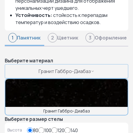
персонализации дизайна для отображения
уникальных черт ушедшего.
Устойчивость:
стойкость к перепадам
температур и воздействию осадков.
Памятник
Цветник
Оформление
1
2
3
Выберите материал
Гранит Габбро-Диабаз
Гранит Габбро-Диабаз
Выберите размер стелы
Высота
80
100
120
140