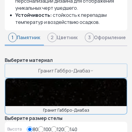
персонализации дизайна для отображения
уникальных черт ушедшего.
Устойчивость:
стойкость к перепадам
температур и воздействию осадков.
Памятник
Цветник
Оформление
1
2
3
Выберите материал
Гранит Габбро-Диабаз
Гранит Габбро-Диабаз
Выберите размер стелы
Высота
80
100
120
140