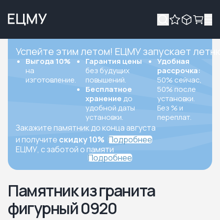
Успейте этим летом! ЕЦМУ запускает летн
Выгода 10%
Гарантия цены
Удобная
на
без будущих
рассрочка:
изготовление.
повышений.
50% сейчас,
Бесплатное
50% после
хранение
до
установки.
удобной даты
Без % и
установки.
переплат.
Закажите памятник до конца августа
и получите
скидку 10%
Подробнее
ЕЦМУ, с заботой о памяти
Подробнее
Памятник из гранита
фигурный 0920